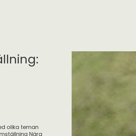
llning:
med olika teman
 omställning Nära