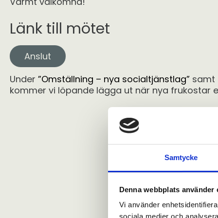
Varmt välkomna!
Länk till mötet
Anslut
Under
”Omställning – nya socialtjänstlag”
samt h
kommer vi löpande lägga ut när nya frukostar e
Samtycke
Denna webbplats använder 
Vi använder enhetsidentifierar
sociala medier och analysera 