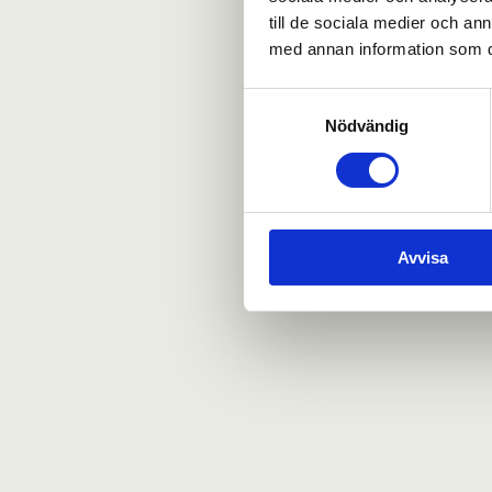
till de sociala medier och a
med annan information som du 
Samtyckesval
Nödvändig
Avvisa