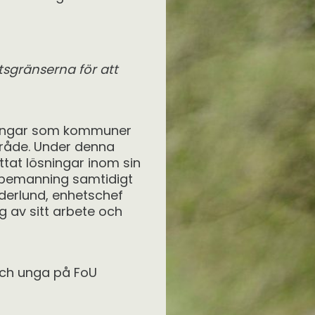
sgränserna för att
ningar som kommuner
mråde. Under denna
ttat lösningar inom sin
 bemanning samtidigt
öderlund, enhetschef
 av sitt arbete och
och unga på FoU