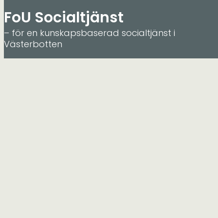
FoU Socialtjänst
– för en kunskapsbaserad socialtjänst i
Västerbotten