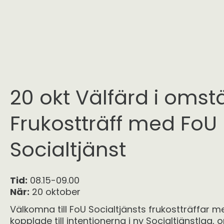
20 okt Välfärd i omstä
Frukostträff med FoU
Socialtjänst
Tid:
08.15-09.00
När:
20 oktober
Välkomna till FoU Socialtjänsts frukostträffar 
kopplade till intentionerna i ny Socialtjänstlag,