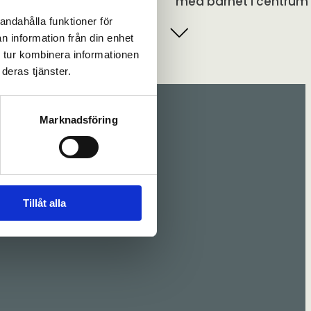
med barnet i centrum
Ansia Konferens,
andahålla funktioner för
Sommarvägen 1 Lycksel
n information från din enhet
 tur kombinera informationen
20 okt Välfärd i
deras tjänster.
omställning: Frukosttr
med FoU Socialtjänst
Digitalt
Marknadsföring
Yrkesresan Barn och
unga, Handläggning
med barnet i centrum
Digitalt
Tillåt alla
25 nov Välfärd i
omställning: Frukosttr
med FoU Socialtjänst
Digitalt