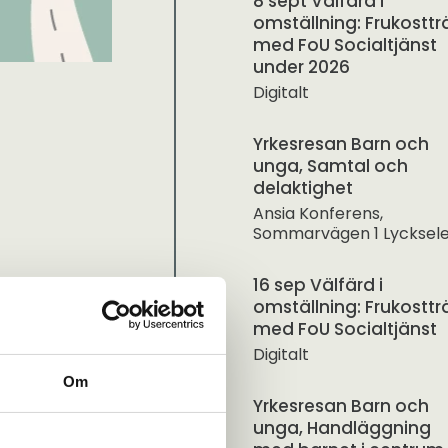
8 sept Välfärd i
omställning: Frukosttr
med FoU Socialtjänst
under 2026
Digitalt
Yrkesresan Barn och
unga, Samtal och
delaktighet
Ansia Konferens,
Sommarvägen 1 Lycksel
16 sep Välfärd i
omställning: Frukosttr
med FoU Socialtjänst
Digitalt
Om
Yrkesresan Barn och
unga, Handläggning