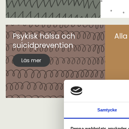
Psykisk hälsa och
All
suicidprevention
Läs mer
Samtycke
Denna webbplats använder 