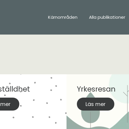
Kärnområden
Alla publikationer
tälldhet
Yrkesresan
 mer
Läs mer