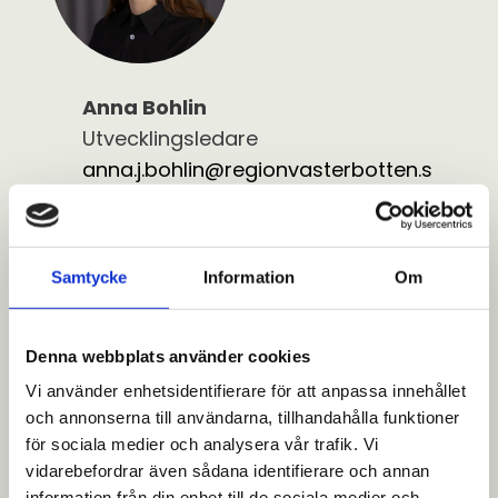
Anna Bohlin
Utvecklingsledare
anna.j.bohlin@regionvasterbotten.s
e
070-516 57 22
Samtycke
Information
Om
Denna webbplats använder cookies
Vi använder enhetsidentifierare för att anpassa innehållet
och annonserna till användarna, tillhandahålla funktioner
för sociala medier och analysera vår trafik. Vi
vidarebefordrar även sådana identifierare och annan
Kärnområden
information från din enhet till de sociala medier och