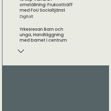
omställning: Frukostträff
med FoU Socialtjänst
Digitalt
Yrkesresan Barn och
unga, Handläggning
med barnet i centrum
Ansia Konferens,
Sommarvägen 1 Lycksele
20 okt Välfärd i
omställning: Frukostträff
med FoU Socialtjänst
Digitalt
Yrkesresan Barn och
unga, Handläggning
med barnet i centrum