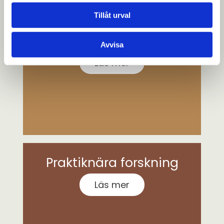
Tillåt urval
Funktionshinder
Avvisa
Läs mer
Praktiknära forskning
Läs mer