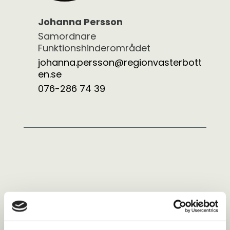
Johanna Persson
Samordnare
Funktionshinderområdet
johanna.persson@regionvasterbott
en.se
076-286 74 39
Kärnområden