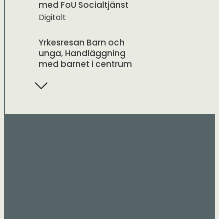
med FoU Socialtjänst
Digitalt
Yrkesresan Barn och
unga, Handläggning
med barnet i centrum
Ansia Konferens,
Sommarvägen 1 Lycksele
20 okt Välfärd i
omställning: Frukostträff
med FoU Socialtjänst
Digitalt
Yrkesresan Barn och
unga, Handläggning
med barnet i centrum
Digitalt